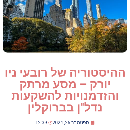
ההיסטוריה של רובעי ניו
יורק – מסע מרתק
והזדמנויות להשקעות
נדל"ן בברוקלין
ספטמבר 26, 2024
12:39