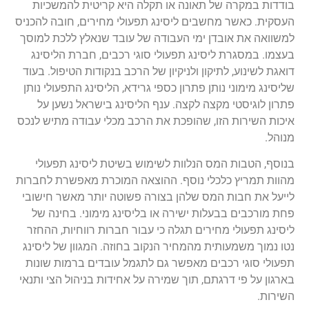
בודדות
במקרה
של
תאונה
או
תקלה
היא
קריטית
להמשכיות
העסקית
.
כאשר
מחשבים
ליסינג
תפעולי
מחירים
,
חובה
להכניס
למשוואה
את
אובדן
ימי
העבודה
של
עובד
שנאלץ
ללכת
למוסך
בעצמו
.
במסגרת
ליסינג
תפעולי
סוגי
רכבים
,
חברת
הליסינג
דואגת
לשינוע
,
לתיקון
ולניקיון
של
הרכב
בנקודות
הטיפול
.
בעוד
שליסינג
מימוני
נותן
פתרון
כספי
גרידא
,
הליסינג
התפעולי
נותן
פתרון
לוגיסטי
מקצה
לקצה
.
ענף
הליסינג
בישראל
נשען
על
איכות
השירות
הזו
,
שהופכת
את
הרכב
מכלי
עבודה
מתיש
לנכס
מנוהל
.
בנוסף
,
הטבות
המס
הנלוות
לשימוש
בשיטת
ליסינג
תפעולי
מהוות
תמריץ
כלכלי
נוסף
.
ההוצאה
המוכרת
מאפשרת
לחברות
לייעל
את
חבות
המס
שלהן
בצורה
פשוטה
יותר
מאשר
חישובי
פחת
מורכבים
בבעלות
ישירה
או
בליסינג
מימוני
.
בחינה
של
ליסינג
תפעולי
מחירים
תגלה
כי
עבור
חברות
רווחיות
,
ההחזר
נטו
נמוך
משמעותית
מהמחיר
הנקוב
בחוזה
.
המגוון
של
ליסינג
תפעולי
סוגי
רכבים
מאפשר
גם
לתגמל
עובדים
ברמות
שונות
בארגון
על
פי
דרגתם
,
תוך
שמירה
על
אחיד
ות
בניהול
הצי
ותנאי
השירות
.