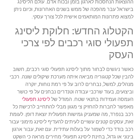
ההוצאות
הנחסכות
לארגון
בזמן
ובכוח
אדם
.
עולם
הליסינג
בישראל
עבר
מהפכה
של
ממש
בשנים
האחרונות
,
וכיום
ניתן
למצוא
פתרונות
המותאמים
אישית
לכל
צו
רך
עסקי
.
הקטלוג
החדש
:
חלוקת
ליסינג
תפעולי
סוגי
רכבים
לפי
צרכי
העסק
כאשר
ניגשים
לבחור
מ
תוך
ליסינג
תפעולי
סוגי
רכבים
,
חשוב
להבין
שכל
קטגוריה
מביאה
איתה
מערכת
שיקולים
שונה
.
רכבי
מנהלים
,
למשל
,
נבחרים
לרוב
על
פי
רמת
נוחות
,
יוקרה
וביצועים
,
בעוד
שרכבי
עבודה
וטנדרים
נבחנים
על
פי
כושר
העמסה
ועמידות
בתנאי
שטח
.
המודל
של
ליסינג
תפעולי
מאפשר
לחברות
להחזיק
צי
מגוון
מבלי
להתחייב
לרכישת
כל
רכב
בנפרד
,
מה
שמעניק
גמישות
תפעולית
יוצאת
דופן
.
לעומת
זאת
,
עסקים
קטנים
עשויים
לעיתים
להעדיף
ליסינג
מימוני
עבור
רכב
בודד
כדי
לשמור
על
בעלות
עתידית
.
עם
זאת
,
עבור
ארגון
בינוני
או
גדול
,
בחינת
ליסינג
תפעולי
מחירים
מראה
כי
השקט