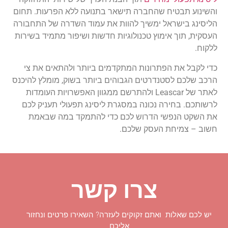
והשינוע
תבטיח
שהחברה
תישאר
בתנועה
ללא
הפרעות
.
תחום
הליסינג
בישראל
ימשיך
להוות
את
עמוד
השדרה
של
התחבורה
העסקית
,
תוך
אימוץ
טכנולוגיות
חדשות
ושיפור
מתמיד
בשירות
ללקוח
.
כדי
לקבל
את
הפתרונות
המתקדמים
ביותר
ולהתאים
את
צי
הרכב
שלכם
לסטנדרטים
הגבוהים
ביותר
בשוק
,
מומלץ
להיכנס
לאתר
של
Leascar
ולהתרשם
ממגוון
האפשרויות
העומדות
לרשותכם
.
בחירה
נכונה
במסגרת
ליסינג
תפעולי
תעניק
לכם
את
השקט
הנפשי
הדרוש
לכם
כדי
להתמקד
במה
שבאמת
חשוב
–
צמיחת
העסק
שלכם
.
צרו קשר
יש לכם שאלות ואתם זקוקים לעזרה? השאירו פרטים ונחזור
אליכם