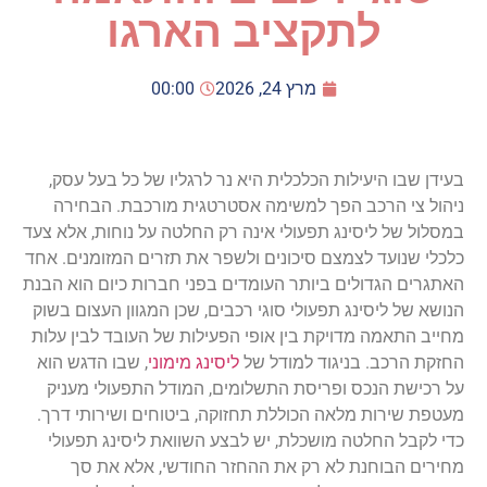
לתקציב הארגו
מרץ 24, 2026
00:00
בעידן
שבו
היעילות
הכלכלית
היא
נר
לרגליו
של
כל
בעל
עסק
,
ניהול
צי
הרכב
הפך
למשימה
אסטרטגית
מורכבת
.
הבחירה
במסלול
של
ליסינג
תפעולי
אינה
רק
החלטה
על
נוחות
,
אלא
צעד
כלכלי
שנועד
לצמצם
סיכונים
ולשפר
את
תזרים
המזומנים
.
אחד
האתגרים
הגדולים
ביותר
העומדים
בפני
חברות
כיום
הוא
הבנת
הנושא
של
ליסינג
תפעולי
סוגי
רכבים
,
שכן
המגוון
העצום
בשוק
מחייב
התאמה
מדויקת
בין
אופי
הפעילות
של
העובד
לבין
עלות
החזקת
הרכב
.
בניגוד
למודל
של
ליסינג
מימוני
,
שבו
הדגש
הוא
על
רכישת
הנכס
ופריסת
התשלומים
,
המודל
התפעולי
מעניק
מעטפת
שירות
מלאה
הכוללת
תחזוקה
,
ביטוחים
ושירותי
דרך
.
כדי
לקבל
החלטה
מושכלת
,
יש
לבצע
השוואת
ליסינג
תפעולי
מחירים
הבוחנת
לא
רק
את
ההחזר
החודשי
,
אלא
את
סך