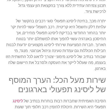
תכנון
צמיחה
עתידית
ללא
צורך
בהקצאת
הון
עצמי
גדול
לרכישת
ציוד
.
יתרה
מכך
,
בחינת
ליסינג
תפעולי
סוגי
רכבים
בהקשר
של
עלויות
דלק
וחשמל
היא
קריטית
.
רכב
חשמלי
עשוי
להיות
יקר
יותר
בהחזר
החודשי
בבדיקת
ליסינג
תפעולי
מחירים
,
אך
החיסכון
באנרגיה
עשוי
להפוך
אותו
למשתלם
יותר
בטווח
הארוך
.
חברות
המציעות
שירותי
ליסינג
מקצועיים
יודעות
לבנות
חבילות
הכוללות
גם
עמדות
טעינה
וניהול
אנרגטי
.
מנגד
,
מי
שבוחר
בנתיב
של
ליסינג
מימוני
יצטרך
לדאוג
לכל
התשתית
הזו
בעצמו
,
מה
שעלול
לייקר
את
העסקה
ולסרבל
את
היישום
שלה
באר
גון
.
שירות
מעל
הכל
:
הערך
המוסף
של
ליסינג
תפעולי
בארגונים
הסיבה
האמיתית
שחברות
רבות
בוח
רות
בנתיב
של
ליסינג
תפעולי
היא
השירות
.
היכולת
להזמין
רכב
חלופי
תוך
שעות