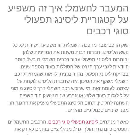
המעבר
לחשמל
:
איך
זה
משפיע
על
קטגוריית
ליסינג
תפעולי
סוגי
רכבים
שוק
הרכב
עובר
מהפכה
חשמלית
,
וזו
משפ
יעה
ישירות
על
כל
נושא
הליסינג
.
חברות
רבות
משנות
את
המדיניות
שלהן
ובוחרות
בליסינג
תפעולי
עבור
רכבים
חשמליים
בשל
חוסר
הוודאות
לגבי
ערך
הגרט
של
הסוללות
בעוד
מספר
שנים
.
בבדיקת
ליסינג
תפעולי
מחירים
,
ניתן
לראות
שהמחיר
לרכב
חשמלי
משקף
את
הסיכון
הזה
שחברת
הליסינג
לוקחת
על
עצמה
.
לעומת
זאת
,
מי
שרוכש
רכב
חשמלי
דרך
ליסינג
מימוני
עלול
לגלות
בעוד
שלוש
או
ארבע
שנים
ששוק
היד
השנייה
השתנה
לחלוטין
.
תחום
הליסינג
התפעולי
מעניק
את
ההגנה
הזו
מפני
שינויים
טכנולוגיים
מהירים
.
כאשר
מנתחים
ליסינג
תפעולי
סוגי
רכבים
,
הרכבים
החשמליים
תופסים
כיום
נתח
הולך
וגדל
.
מנהלי
ציים
בוחנים
לא
רק
את