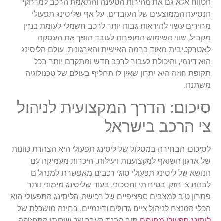
הטווח
אלא
גם
את
מהירות
הטעינה
והתאמת
הרכב
למרחקי
הנסיעה
הממוצעים
של
העובדים
.
על
אף
שליסינג
תפעולי
מחירים
עשוי
להיראות
גבוה
יותר
לרכב
חשמלי
לעומת
בנזין
מקביל
,
שווי
השימוש
המופחת
לעובד
הופך
את
העסקה
לאטרקטיבית
מאוד
ברמה
האישית
והארגונית
.
עולם
הליסינג
הוא
דינמי
,
והיכולת
לעבור
לרכב
חדש
ומתקדם
יותר
בכל
תקופת
חוזה
היא
יתרון
שאין
לו
תחליף
בעולם
של
טכנולוגיה
משתנה
.
סיכום
:
הדרך
המקצועית
לניהול
צי
הרכב
בישראל
לסיכום
,
הבחירה
במ
סלול
של
ליסינג
תפעולי
היא
הצהרת
כוונות
של
ארגון
השואף
למקצוענות
ויעילות
.
היכרות
מעמיקה
עם
הנושא
של
ליסינג
תפעולי
סוגי
רכבים
מאפשרת
למנהלים
לבנות
צי
חזק
,
בטיחותי
וחסכוני
.
בעוד
שליסינג
מימוני
נותר
פתרון
טוב
למצבים
ספציפיים
של
רכישה
,
הליסינג
התפעולי
הוא
הכלי
המנצח
לניהול
ציים
גדולים
ודינמיים
.
בחינה
מושכלת
של
ליסינג
תפעולי
מחירים
תוך
הבנת
הערך
של
שירותי
התחזוקה