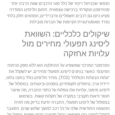
הנפשי
שבניהול
ריכוזי
של
כלל
סוגי
הרכבים
שווה
הרבה
יותר
מהחיסכון
הנקודתי
ברכישה
עצמאית
.
תחום
הליסינג
המודרני
מציע
כיום
גם
רכבים
חשמליים
והיברידיים
,
המהווים
חלק
בלתי
נפרד
מאסטרטג
יית
הקיימות
של
חברות
מובילות
.
שיקולים
כלכליים
:
השוואת
ליסינג
תפעולי
מחירים
מול
עלויות
אחזקה
הפרמטר
המרכזי
שמשפיע
על
ההחלטה
הוא
ללא
ספ
ק
הניתוח
הפיננסי
.
כאשר
בוחנים
ליסינג
תפעולי
מחירים
,
יש
לשקלל
את
"
עלות
הבעלות
הכוללת
" (
TCO
).
מחיר
הליסינג
כולל
בתוכו
בלאי
,
ירידת
ערך
,
טיפולים
תקופתיים
,
טסטים
וביטוחים
.
במסלול
של
ליסינג
מימוני
,
עלויות
אלו
נו
פלות
על
כתפי
החברה
,
מה
שיוצר
חוסר
ודאות
תקציבי
במקרה
של
תקלות
קשות
.
בשימוש
במסלו
ל
של
ליסינג
תפעולי
,
החברה
יודעת
בדיוק
מה
תהיה
ההוצאה
החודשית
שלה
על
כל
רכב
למשך
שלוש
שנים
.
המעבר
למודל
ליסינג
כזה
מאפשר
ניהול
תקציבי
הדוק
ושקוף
,
המקל
על