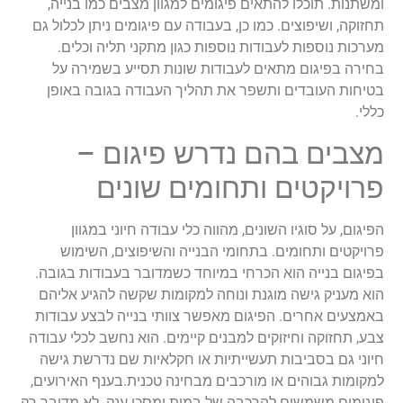
ומשתנות. תוכלו להתאים פיגומים למגוון מצבים כמו בנייה,
תחזוקה, ושיפוצים. כמו כן, בעבודה עם פיגומים ניתן לכלול גם
מערכות נוספות לעבודות נוספות כגון מתקני תליה וכלים.
בחירה בפיגום מתאים לעבודות שונות תסייע בשמירה על
בטיחות העובדים ותשפר את תהליך העבודה בגובה באופן
כללי.
מצבים בהם נדרש פיגום –
פרויקטים ותחומים שונים
הפיגום, על סוגיו השונים, מהווה כלי עבודה חיוני במגוון
פרויקטים ותחומים. בתחומי הבנייה והשיפוצים, השימוש
בפיגום בנייה הוא הכרחי במיוחד כשמדובר בעבודות בגובה.
הוא מעניק גישה מוגנת ונוחה למקומות שקשה להגיע אליהם
באמצעים אחרים. הפיגום מאפשר צוותי בנייה לבצע עבודות
צבע, תחזוקה וחיזוקים למבנים קיימים. הוא נחשב לכלי עבודה
חיוני גם בסביבות תעשייתיות או חקלאיות שם נדרשת גישה
למקומות גבוהים או מורכבים מבחינה טכנית.בענף האירועים,
פיגומים משמשים להרכבה של במות ומסכי ענק. לא מדובר רק