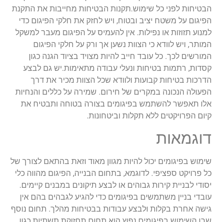
הבטיחות לפני כל שימוש.תקנות הבטיחות מחייבות את התקנת
הפיגום על משטח יציב ובטוח, ויש לחזק את חלקי הפיגום כדי
למנוע תזוזות או נפילות. אין להעמיס על הפיגום מעבר למשקל
המותר, ויש לוודא כי הצוות נשען אך ורק על חלקי הפיגום
המורשים לכך. כל עובד חייב להיות מצויד בציוד הגנה כגון
קסדות, רתמות בטיחות ונעלי עבודה מתאימות.יש גם לבצע
הדרכות בטיחות קבועות ולוודא שכל הצוות מכיר את דרך
הפעולה הנכונה במקרים של חירום. שמירה על כללים והנחיות
אלו תאפשר להשתמש בפיגומים בצורה בטוחה ותבטיח את
קיום הפרויקטים ללא תקלות וביטחונות.
דוגמאות
שימוש בפיגומים יכול להיות מגוון מאוד וזאת בהתאם לצורך של
כל פרויקט ספציפי. לדוגמא, בתחום הבנייה, הפיגום מהווה כלי
יסודי לבניית קירות גבוהים או לבצע תיקונים במבנים קיימים.
עובדי בניין משתמשים בפיגומים כדי להגיע לגבהים בהם אין
גישה אחרת בקלות ולבצע עבודות בבטיחות מהלך. תחום נוסף
שבו השימוש בפיגומים נפוץ הוא תחום תחזוקת תשתיות כגון