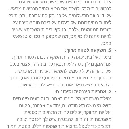
אחד היתרונות המרכזיים של משכנתא הוא היכולת
לרכוש בית מבלי לשלם את מלוא מחיר הרכישה מראש.
על ידי פיזור התשלומים על פני תקופה ארוכה יותר, תוכלו
ליהנות מהיתרונות של בעלות על דירה תוך שמירה על
תזרים המזומנים שלכם. בנוסף, ריבית משכנתא עשויה
להיות ניתנת לניכוי מס, מה שמספק חיסכון פוטנציאלי
במס.
2. השקעה לטווח ארוך:
בעלות על בית יכולה להיות השקעה נבונה לטווח ארוך.
עם הזמן, נדל"ן נוטה לעלות בערכו, ובונה הון עצמי בנכס
שלך. הון זה יכול לשמש להשקעות עתידיות או כרשת
ביטחון בזמן חירום פיננסי. השכירות, לעומת זאת, בדרך
כלל אינה מציעה את אותו פוטנציאל לבניית עושר.
3. אחריות פיננסית וסיכונים:
נטילת משכנתא מלווה גם באחריות וסיכונים פיננסיים.
תשלומי משכנתא חודשיים, יחד עם ארנונה, ביטוח
ועלויות תחזוקה, יכולים להוות התחייבות כספית
משמעותית. זה חיוני להבטיח שיש לך הכנסה יציבה
ותקציב כדי לטפל בהוצאות השוטפות הללו. בנוסף, תמיד