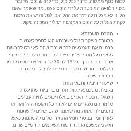
ללוות כסף ממלווה, בדרך כלל בנק, כדי לרכוש נכס. מדובר
בסוג הלוואה המובטחת על ידי הנכס עצמו, מה שאומר שאם
הלווה לא מצליח להחזיר את ההלוואה, למלווה יש את הזכות
לקחת בעלות על הנכס באמצעות תהליך המכונה עיקול.
מטרת משכנתא
המטרה העיקרית של משכנתא היא לספק לאנשים
פרטיים את האמצעים לרכוש נכס שהם לא יוכלו להרשות
לעצמם על הסף. על ידי פיזור עלות הנכס על פני פרק זמן
ארוך יותר, בדרך כלל 15 עד 30 שנה, הלווים יכולים לבצע
תשלומים חודשיים שניתנים יותר לניהול במסגרת
התקציב שלהם.
שיעורי ריבית ותנאי החזר
בקבלת משכנתא יתקלו הלווים בריביות שהן עלות
השאלת הכסף. תעריפים אלה יכולים להיות קבועים,
כלומר הם נשארים זהים לאורך כל תקופת ההלוואה, או
ניתנים להתאמה, מה שאומר שהם יכולים להשתנות
לאורך זמן. בנוסף, תנאי ההחזר יכולים להשתנות, כאשר
חלק מהמשכנתאות דורשות תשלומים חודשיים שווים,