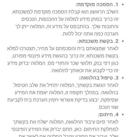
1. הסמכה מוקדמת:
השלב הראשון הוא קבלת הסמכה מוקדמת למשכנתא.
זה כרוך במתן מידע למלווה על ההכנסות, הנכסים
והחובות שלך. בהתבסס על מידע זה, המלווה ייתן לך
הערכה כמה אתה יכול ללוות.
2. בקשת משכנתא:
לאחר שמצאתם בית והסכמתם על מחיר, תצטרכו למלא
בקשת משכנתא. זה כרוך בהגשת מידע פיננסי מפורט,
כגון דפי בנק, תלושי שכר והחזרי מס. המלווה יבדוק מידע
זה כדי לקבוע את זכאותך להלוואה.
3. טיפול בהלוואה:
לאחר הגשת בקשתך, המלווה יתחיל את שלב הטיפול
בהלוואה. במהלך תקופה זו, המלווה יאמת את המידע
שסיפקת, יבצע בדיקת אשראי ויזמין הערכת בית לקביעת
שווי הנכס.
4. חיתום:
לאחר סיום עיבוד ההלוואה, המלווה ישלח את בקשתך
למחלקת החיתום. כאן, חתם יבדוק את המידע הפיננסי
שלך, יעריך את הסיכון ויקבל החלטה אם לאשר את