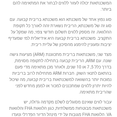
המשכנתאות יכולה לעזור ללווים לבחור את המתאימה להם
ביותר.
סוג נפוץ אחד של משכנתא הוא משכנתא בריבית קבועה. עם
סוג זה של משכנתא, הריבית נשארת זהה לאורך כל תקופת
ההלוואה. זה מספק ללווים תשלום חודשי צפוי, מה שמקל על
התקציב. משכנתא בריבית קבועה היא אידיאלית למי שמעדיף
יציבות ומעוניין להימנע מהסיכון של עליית ריבית.
מצד שני, משכנתאות בריבית מתכווננת (ARM) מציעות גישה
שונה. עם ARM, הריבית קבועה בתחילה לתקופה מסוימת,
בדרך כלל 5, 7 או 10 שנים, ולאחר מכן מתאימה מדי פעם
בהתאם לתנאי השוק. חברות ARM מתחילות לרוב בריביות
נמוכות יותר בהשוואה למשכנתאות בריבית קבועה, מה שיכול
להיות יתרון ללווים שמתכננים למכור או לממן מחדש לפני
שהריבית מתאימה.
עבור לווים שאינם מסוגלים לשלם מקדמה גדולה, יש
משכנתאות מבוטחות ממשלתיות, כגון הלוואות FHA והלוואות
VA. הלוואות FHA מגובות על ידי מינהל הדיור הפדרלי ונועדו