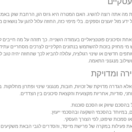
ת מה אתה רוצה להשיג. האם המטרה היא גיוס הון, הרחבת שוק באמצ
 חדשה במסגרת הסכמי R&D, או הגנה על ידע מול יועצים וספקים. בלי מיפוי כזה, החוזה עלול להגן על
ת וסיכונים פוטנציאליים בעמודה השנייה. כך תזהה על מה חייבים ל
י מחזיק בזכות להשתמש בנתונים הקליניים לצרכים מסחריים עתידי
ותפים חדשים או שינוי רגולציה, עלולה להביא לכך שהחוזה יהיה טוב ל
ילוב מנגנוני התאמה.
 הגדרה מדויקת של זכויות, חובות, מנגנוני שינוי ופתרון מחלוקות. ב
ני, סודיות, אחריות מקצועית והקצאת סיכונים בין הצדדים.
בהסכם שיווק או הסכם סוכנות.
ים, במיוחד בהסכמי השקעה ובהסכמי ייעוץ.
או סמכות שיפוט, לפי הצורך העסקי.
קפאת פעילות במקרה של פרישת מייסד, והסדרים לגבי הבאת משקיעים