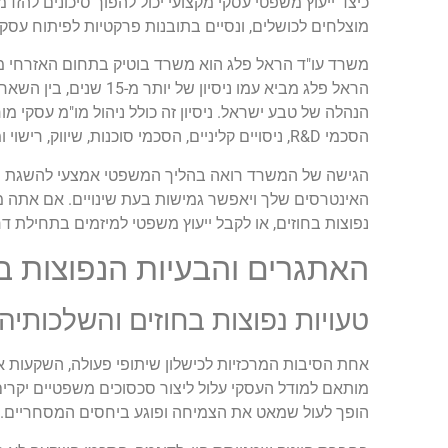
כיצד ייעוץ משפטי עסקי מקצועי יכול להפוך סיכונים להזדמנ
מוצלחים לכושלים, ונסיים בתובנות פרקטיות לפיתוח עסקי 
משרד עו"ד הראל פלג הוא משרד בוטיק בתחום האזרחי מסח
הראל פלג מביא עמו ני
הנהלה של טבע ישראל. ניסיון זה כולל ניהול מו"מ עסקי מו
הסכמי R&D, ניסויים קליניים, הסכמי סוכנות, שיווק, רישוי ומסחור.
הגישה של המשרד רואה בהליך המשפטי אמצעי להשגת המט
האינטרסים שלך ויאפשר גמישות בעת שינויים. אם אתה מ
נפוצות בחוזים, או לקבל ייעוץ משפטי למיזמים בתחילת ד
האתגרים והבעיות הנפוצות ב
טעויות נפוצות בחוזים והשלכותיהן
אחת הסיבות המרכזיות לכישלון שיתופי פעולה, השקעות או מ
מותאם למודל העסקי עלול ליצור סכסוכים משפטיים יקרים
הופך לעול שמאט את הצמיחה ופוגע ביחסים המסחריים.