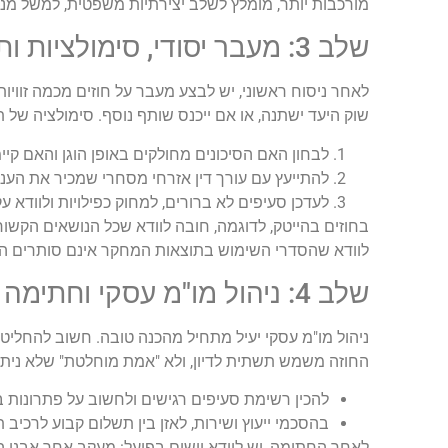
מורכבות יותר, מומלץ לשלב יצירתיות משפטית, למשל מנג
שלב 3: מעבר יסודי, סימולציות ותיקונים
לאחר ניסוח ראשוני, יש לבצע מעבר על חוזים מכמה זווי
שוק היעד ישתנה, או אם ייכנס שותף נוסף. סימולציה של
לבחון האם הסיכונים מחולקים באופן הוגן והאם קיימי
להתייעץ עם עורך דין אזרחי מסחרי שמכיר את הענף
לעדכן סעיפים לא ברורים, למחוק כפילויות ולוודא ע
לוודא שהסדרי השימוש בתוצאות המחקר אינם סותרים התחי
שלב 4: ניהול מו"מ עסקי וחתימה
ניהול מו"מ עסקי יעיל מתחיל מהכנה טובה. חשוב להחליט 
החוזה משמש תשתית לדיון, ולא "אמת מוחלטת" שלא ניתן
להכין רשימת סעיפים רגישים ולחשוב על פתרונות בי
בהסכמי ייעוץ ושירות, לאזן בין תשלום קבוע לרכיב 
לאחר החתימה, יש לוודא יישום בפועל: מעקב אחר אבני ה