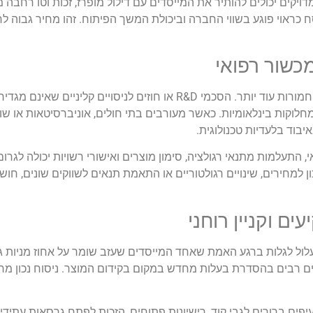
יקים יכולים להותיר את המייסדים עם דילול מופרז, זכות וטו רחבה מ
כראוי פוגע בשווי החברה וביכולת המשך הפיתוח. זהו מחיר גבוה לחיס
מכשור רפואי
בתחום המכשור הרפואי והתרופות, הטעויות יכולות להיות חמורות עוד יותר. הסכמי R&D או חוזים 
 למחלוקות בינלאומיות. כאשר מעורבים בתי חולים, אוניברסיטאות או שות
יבוד בלעדיות טכנולוגית.
, התעלמות מתנאי רגולציה, סימון מוצרים ואישורי רשויות יכולה לגרו
ון למחירים, שינויים רגולטוריים או התאמת תנאים לשווקים שונים, ח
ם וקניין רוחני
ול לגלות ברגע האמת שאחד המייסדים שעזב שומר על אחוז מניות גבו
ם רבים בהסדרת בעלות מחדש במקום בקידום המוצר. ניסוח נכון מר
ם ברורים לגבי קוד, רישיונות פתוחים, הזכות לפתח גרסאות עתידיות