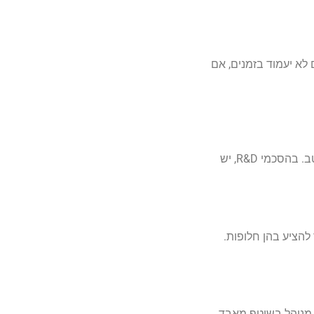
לא יעמוד בזמנים, אם
בחוזים בהייטק, לדוגמה, חובה לוודא שכל הנושאים הקשורים לקוד מקור, רישיונות צד שלישי וזכויות שימוש עתידיות מוגדרים היטב. בהסכמי R&D, יש
להציע בהן חלופות.
ו מנוהל בשוטף מאבד