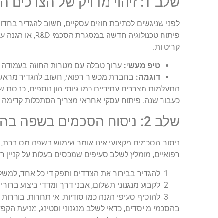
שלב 1: זיהוי מדויק של הצרכים העסקיים
לפני שניגשים לכתיבת חוזים עסקיים, חשוב להגדיר בחדו
פיתוח טכנולוגיה
קריטיות.
טיפ מעשי:
ערוך טבלה עם מטרות החוזה בעמודה אח
דוגמה:
בחברת מכשור רפואי, חשוב להגדיר מראש מ
התעלמות מצרכים עתידיים כמו גיוסי הון נוספים, כניסת ש
כעבור שנה. פיתוח עסקי אחראי מצריך הסתכלות קדימה וש
שלב 2: ניסוח הסכמים בשפה בהירה ומדויקת
ניסוח הסכמים מקצועי אינו אומר שימוש בשפה מסובכת, אלא
רפואיים, מומלץ לשלב סעיפים שמכסים בעלות על קניין רוח
להגדיר בבירור את הצדדים ותפקידי כל אחד, למשל 
לקבוע מנגנוני תשלום, אבני דרך ומדדי ביצוע ברור
להוסיף סעיפי הגנה כמו סודיות, אי תחרות, בוררות 
בהסכמי מייסדים, כדאי לשלב מנגנוני וסטינג, מניעת ה