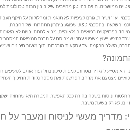
יים ממושכים. חוזים בהייטק מחייבים שילוב בין הבנה טכנולוגית ל
מי ייעוץ ושירות, גורם לציפיות לא תואמות ומחלוקות על היקף העבו
 שפוגע ביתרון התחרותי של החברה.
מיוחד בפרויקטים רפואיים בינלאומיים, מביא להתחייבויות לא מאוזנו
משרד להציע ייעוץ משפטי עסקי שמבוסס על הבנת המציאות המסחרית
ברה, משלב ההקמה ועד עסקאות מורכבות, תוך מזעור סיכונים ושמיר
התמונה?
וא מסייע להגדיר מטרות, למפות סיכונים ולהפוך אותם לסעיפים חוזיי
 רפואיים מצמצם את מרחב הפרשנות ואת מספר נקודות החיכוך העתיד
החלטות וניסוח בשפה בהירה ככל האפשר. המטרה היא שהחוזה ישקף
 יום, לא רק בשעת משבר.
 מדריך מעשי לניסוח ומעבר על חו