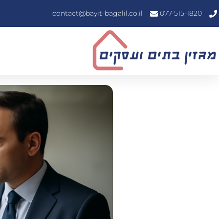
contact@bayit-bagalil.co.il
077-515-1820