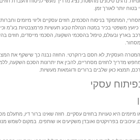
ויות. נדגים סיכונים מהשטח, נציג מדריך מעשי לניסוח והעברת חוזים, 
בטוח יותר לאורך זמן.
רי, המתמקד בניסוח הסכמים, חוזים עסקיים וליווי מיזמים וחברות 
סיון של יותר מ-15 שנים, בין השאר כיועץ משפטי בכיר במטה הנהלת טבע תעשיות פרמצבטיות ב
רכב בארץ ובעולם, טיפול בהסכמי השקעה, הסכמי מייסדים, חוזים בהייט
רה העסקית, לא חסם בירוקרטי. החוזה נבנה כך שישקף את המציאו
חפש מדריך לחוזים מסחריים, להבין את יתרונות הסכם השקעה, ללמו
רכם, תמצא כאן שלבים ברורים ודוגמאות מעשיות.
פיתוח עסקי
יזמים היא טעויות בחוזים עסקיים. חוזה שאינו ברור דיו, מתעלם מסיכ
, עיכובים בפרויקטים ואובדן משקיעים או שותפים. במקום לשמש מנוע