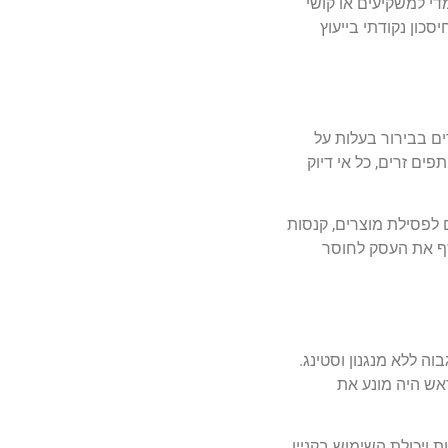
די למשקיעים או קושי
כון נקודתי בייעוץ
לניסויים קליניים שאינם מגדירים בבירור בעלות על
פים זרים, כל אי דיוק
ם לפסילת מוצרים, קנסות
ושף את העסק לחוסר
ה ללא מנגנון וסטינג.
אש היה מונע את
 ויכולת השימוש בקניין