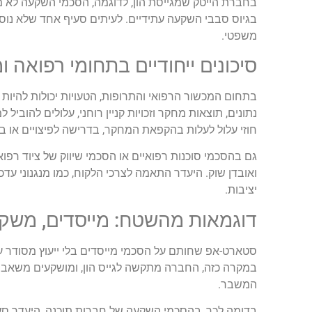
בחברת הייטק שמגייסת הון, לדוגמה, הסכמי השקעה לא מדו
בגיוס סבבי השקעה עתידיים. לעיתים סעיף אחד שלא נוסח 
משפטי.
סיכונים ייחודיים בתחומי רפואה ו
נתונים, תוצאות מחקר וזכויות קניין רוחני, עלולים להוביל
חוזי עלול לעלות בהקפאת המחקר, בדרישה לפיצויים או בא
גם בהסכמי סוכנות רפואיים או הסכמי שיווק של ציוד רפואי
ואובדן שוק. היעדר התאמה לצרכי הלקוח, כמו מנגנוני עדכ
יציבות.
דוגמאות מהשטח: מייסדים, משקיעי
סטארט-אפ שחותם על הסכמי מייסדים בלי ייעוץ מסודר על
במקרה כזה, החברה מתקשה לגייס הון, ומושקעים משאבי
המשבר.
בדומה לכך, בהסכמי השקעה של חברות תוכנה, היעדר סעיפי